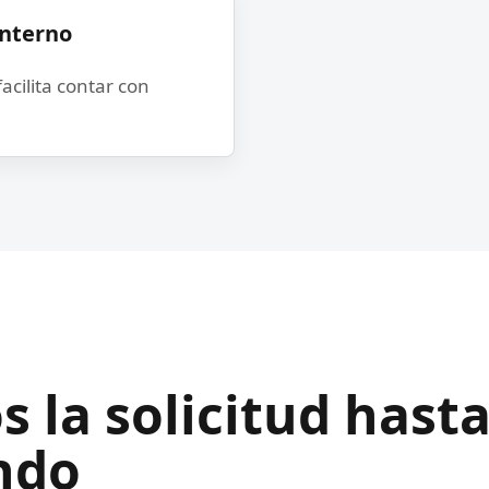
interno
acilita contar con
 la solicitud hast
ndo