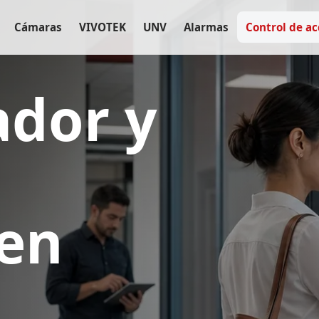
Cámaras
VIVOTEK
UNV
Alarmas
Control de ac
ador y
 en